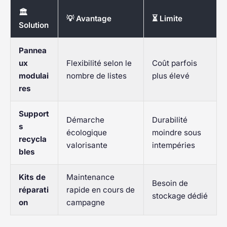
🏛️
💡 Avantage
⏳ Limite
Solution
Pannea
ux
Flexibilité selon le
Coût parfois
modulai
nombre de listes
plus élevé
res
Support
Démarche
Durabilité
s
écologique
moindre sous
recycla
valorisante
intempéries
bles
Kits de
Maintenance
Besoin de
réparati
rapide en cours de
stockage dédié
on
campagne