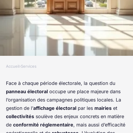
Accueil
›
Services
SERVICES
Panneau électoral : enjeux,
Face à chaque période électorale, la question du
panneau électoral
occupe une place majeure dans
réglementation et stratégies
l’organisation des campagnes politiques locales. La
pour les collectivités
gestion de l’
affichage électoral
par les
mairies
et
collectivités
soulève des enjeux concrets en matière
Adèle
•
1 février 2026
•
5 min de lecture
de
conformité réglementaire
, mais aussi d’efficacité